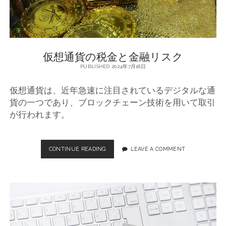
投
資
家
の
視
仮想通貨の税金と金融リスク
点
PUBLISHED 2024年7月18日
仮想通貨は、近年急速に注目されているデジタルな通
貨の一つであり、ブロックチェーン技術を用いて取引
が行われます。
CONTINUE READING
仮
LEAVE A COMMENT
想
通
貨
の
税
金
と
金