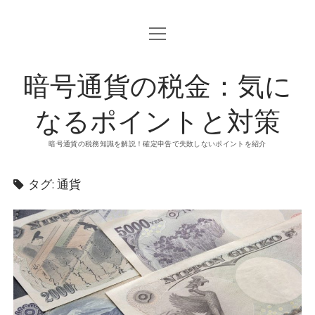
o
p
e
n
暗号通貨の税金：気に
m
e
n
u
なるポイントと対策
暗号通貨の税務知識を解説！確定申告で失敗しないポイントを紹介
タグ: 通貨