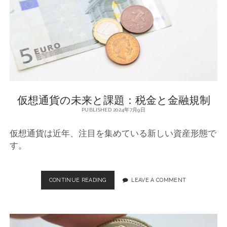
金
と
金
融
関
係
：
未
来
へ
仮想通貨の未来と課題：税金と金融規制
の
展
PUBLISHED 2024年7月9日
望
仮想通貨は近年、注目を集めている新しい資産形態で
す。
CONTINUE READING
仮
LEAVE A COMMENT
想
通
貨
の