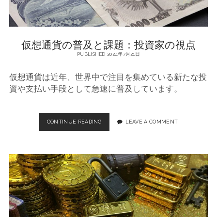
仮想通貨の普及と課題：投資家の視点
PUBLISHED 2024年7月21日
仮想通貨は近年、世界中で注目を集めている新たな投
資や支払い手段として急速に普及しています。
CONTINUE READING
仮
LEAVE A COMMENT
想
通
貨
の
普
及
と
課
題
：