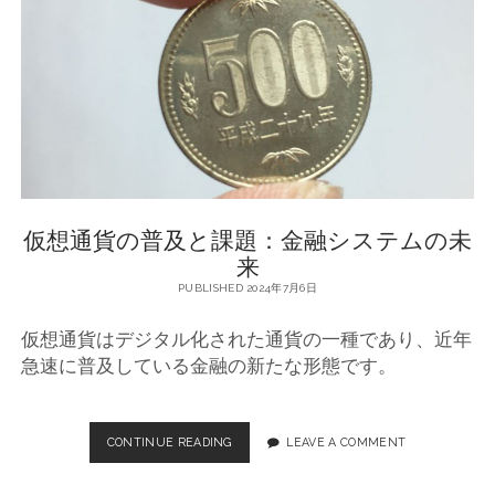
未
来
と
課
題
：
税
金
と
金
融
仮想通貨の普及と課題：金融システムの未
規
制
来
PUBLISHED 2024年7月6日
仮想通貨はデジタル化された通貨の一種であり、近年
急速に普及している金融の新たな形態です。
CONTINUE READING
仮
LEAVE A COMMENT
想
通