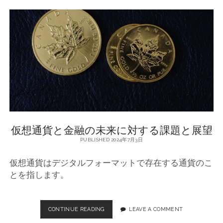
貨
の
普
及
と
課
題
：
金
融
シ
ス
テ
仮想通貨と金融の未来に対する課題と展望
ム
の
PUBLISHED 2024年7月3日
未
来
仮想通貨はデジタルフォーマットで存在する通貨のこ
とを指します。
CONTINUE READING
仮
LEAVE A COMMENT
想