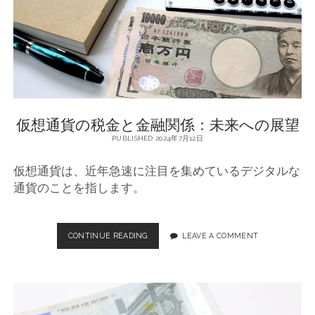
と
課
題
仮想通貨の税金と金融関係：未来への展望
PUBLISHED 2024年7月12日
仮想通貨は、近年急速に注目を集めているデジタルな
通貨のことを指します。
CONTINUE READING
仮
LEAVE A COMMENT
想
通
貨
の
税