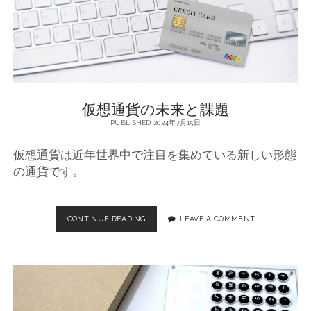
融
リ
ス
ク
仮想通貨の未来と課題
PUBLISHED 2024年7月15日
仮想通貨は近年世界中で注目を集めている新しい形態
の通貨です。
CONTINUE READING
仮
LEAVE A COMMENT
想
通
貨
の
未
来