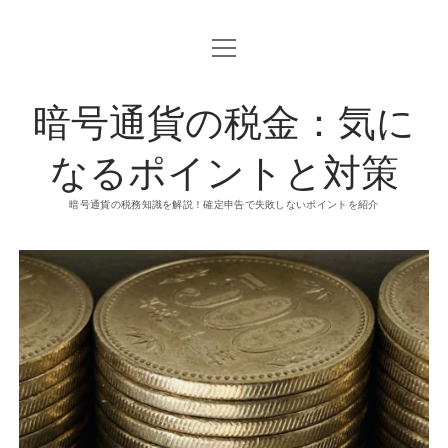
o
p
e
n
暗号通貨の税金：気に
m
e
n
u
なるポイントと対策
暗号通貨の税務知識を解説！確定申告で失敗しないポイントを紹介