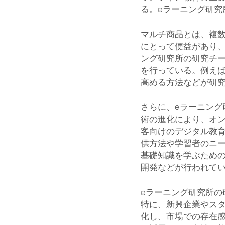
る。eラーニング研究
マルチ商品とは、複
にとって便益があり
ング研究所の研究チ
を行っている。例え
高める方法などが研
さらに、eラーニン
術の進化により、オ
客向けのデジタル教
供方法や学習者のニ
基礎知識を学ぶため
開発などが行われて
eラーニング研究所
特に、新興企業やス
化し、市場での存在