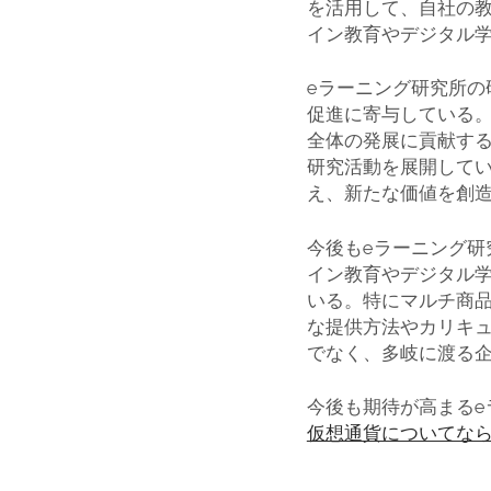
を活用して、自社の
イン教育やデジタル
eラーニング研究所
促進に寄与している
全体の発展に貢献す
研究活動を展開して
え、新たな価値を創
今後もeラーニング研
イン教育やデジタル
いる。特にマルチ商
な提供方法やカリキ
でなく、多岐に渡る
今後も期待が高まる
仮想通貨についてな