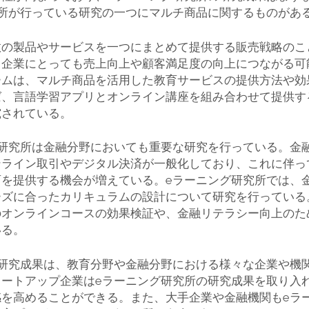
所が行っている研究の一つにマルチ商品に関するものがあ
数の製品やサービスを一つにまとめて提供する販売戦略のこ
、企業にとっても売上向上や顧客満足度の向上につながる可
ームは、マルチ商品を活用した教育サービスの提供方法や効
ば、言語学習アプリとオンライン講座を組み合わせて提供す
究されている。
グ研究所は金融分野においても重要な研究を行っている。金
ンライン取引やデジタル決済が一般化しており、これに伴っ
育を提供する機会が増えている。eラーニング研究所では、
ーズに合ったカリキュラムの設計について研究を行っている
のオンラインコースの効果検証や、金融リテラシー向上のた
いる。
の研究成果は、教育分野や金融分野における様々な企業や機
タートアップ企業はeラーニング研究所の研究成果を取り入
感を高めることができる。また、大手企業や金融機関もeラ