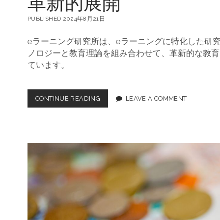
革新的展開
PUBLISHED 2024年8月21日
eラーニング研究所は、eラーニングに特化した研
ノロジーと教育理論を組み合わせて、革新的な教育
ています。
CONTINUE READING
金
LEAVE A COMMENT
融
業
界
に
お
け
る
E
ラ
ー
ニ
ン
グ