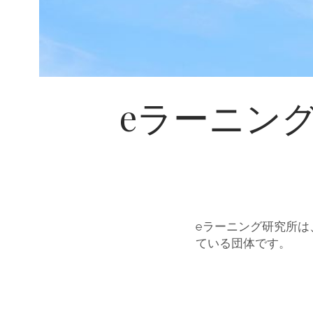
ン
ト
と
対
eラーニン
策
P
o
s
t
eラーニング研究所は
ている団体です。
s