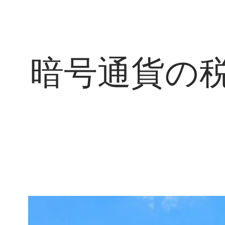
暗号通貨の
暗
号