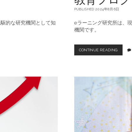
PUBLISHED 2024年8月6日
先駆的な研究機関として知
eラーニング研究所は、
機関です。
CONTINUE READING
E
ラ
ー
ニ
ン
グ
研
究
所
の
マ
ル
チ
商
品