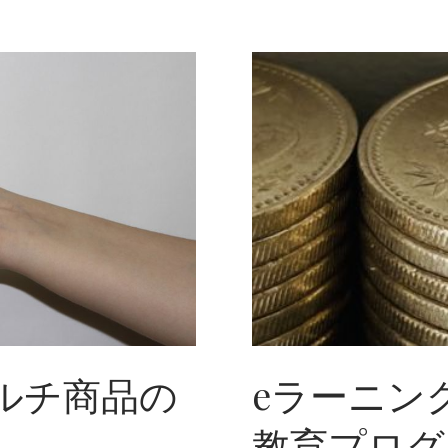
N
I
N
G
研
究
所
の
活
躍
と
展
望
ルチ商品の
eラーニン
教育プログ