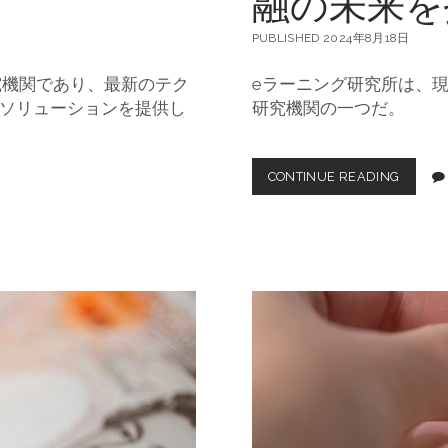
融の未来を
PUBLISHED 2024年8月18日
究機関であり、最新のテク
eラーニング研究所は、
ソリューションを提供し
研究機関の一つだ。
CONTINUE READING
E
ラ
ー
ニ
ン
グ
研
究
所
:
現
代
教
育
と