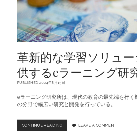
の
革
新
的
展
開
革新的な学習ソリュー
供するeラーニング研
PUBLISHED 2024年8月15日
eラーニング研究所は、現代の教育の最先端を行く
の分野で幅広い研究と開発を行っている。
CONTINUE READING
革
LEAVE A COMMENT
新
的