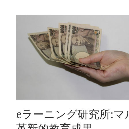
な
学
習
ソ
リ
ュ
ー
シ
ョ
ン
を
提
供
す
る
E
ラ
ー
ニ
eラーニング研究所:マ
ン
グ
研
革新的教育成果
究