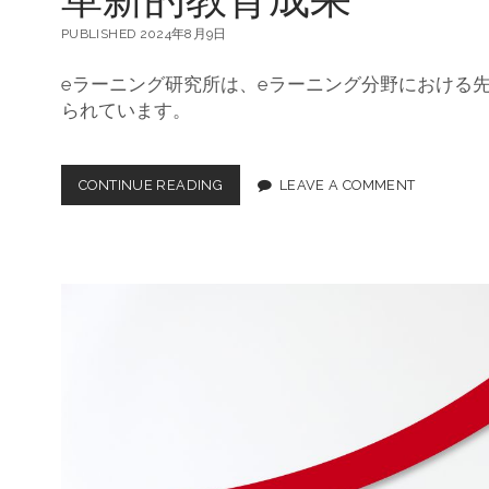
所
PUBLISHED 2024年8月9日
eラーニング研究所は、eラーニング分野における
られています。
CONTINUE READING
E
LEAVE A COMMENT
ラ
ー
ニ
ン
グ
研
究
所
:
マ
ル
チ
商
品