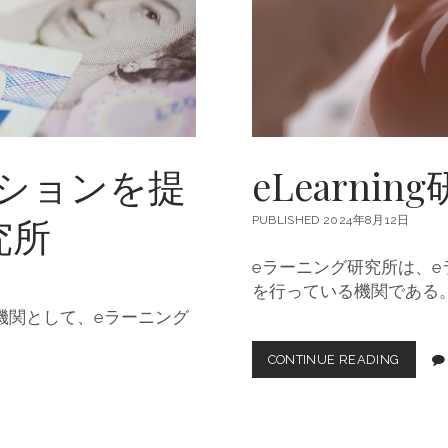
金
融
の
未
来
を
拓
く
ションを提
eLearn
究所
PUBLISHED 2024年8月12日
eラーニング研究所は、
を行っている機関である
機関として、eラーニング
CONTINUE READING
E
L
E
A
R