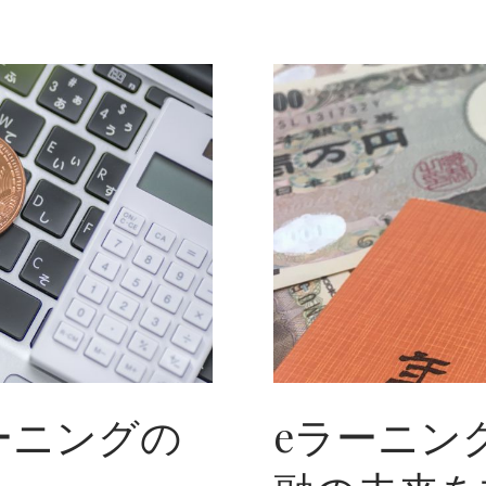
ー
ニ
ン
グ
研
究
所
の
研
究
と
情
報
提
供
に
つ
い
て
ーニングの
eラーニン