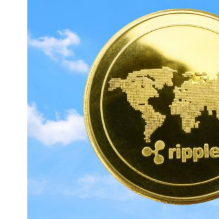
通
貨
の
税
金
：
気
に
な
る
ポ
イ